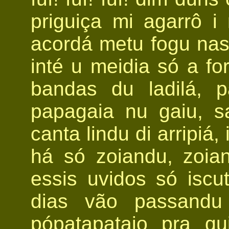
priguiça mi agarrô i
acordá metu fogu nas
inté u meidia só a fo
bandas du ladilá, 
papagaia nu gaiu, s
canta lindu di arripiá,
há só zoiandu, zoia
essis uvidos só iscu
dias vão passandu 
pópatapataio pra qui