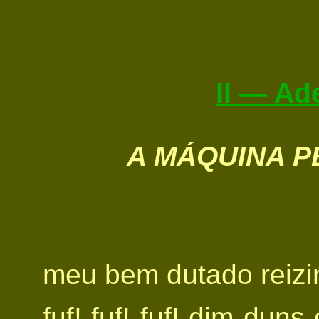
II — Ad
A MÁQUINA 
meu bem dutado reiz
fuf! fuf! fuf! dim dun