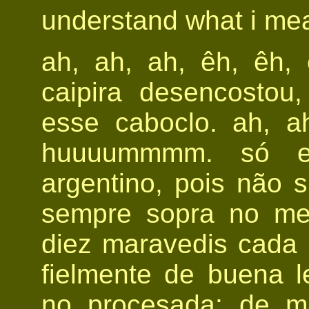
understand what i me
ah, ah, ah, êh, êh,
caipira desencostou,
esse caboclo. ah, ah,
huuuummmm. só e
argentino, pois não 
sempre sopra no me
diez maravedis cada h
fielmente de buena l
no procesada: de m