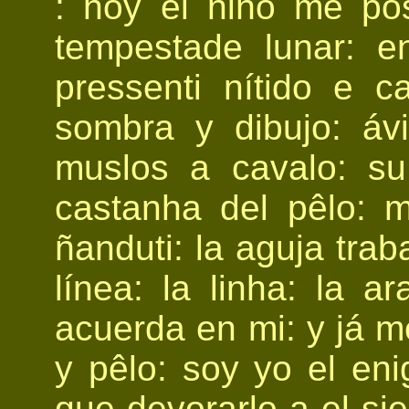
: hoy el niño me pô
tempestade lunar: e
pressenti nítido e c
sombra y dibujo: áv
muslos a cavalo: su
castanha del pêlo: 
ñanduti: la aguja trab
línea: la linha: la a
acuerda en mi: y já m
y pêlo: soy yo el eni
que devorarlo a el si