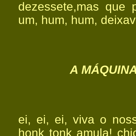
dezessete,mas que p
um, hum, hum, deixavê
A MÁQUIN
ei, ei, ei, viva o nos
honk tonk amula! ch