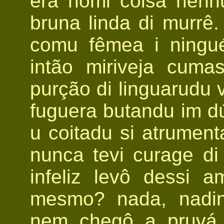
era homi coisa nen
bruna linda di murrê.
comu fêmea i ningu
intão miriveja cum
purção di linguarudu 
fuguera butandu im dú
u coitadu si atrumen
nunca tevi curage di 
infeliz levô dessi 
mesmo? nada, nadin
nem chegô a pruvá.