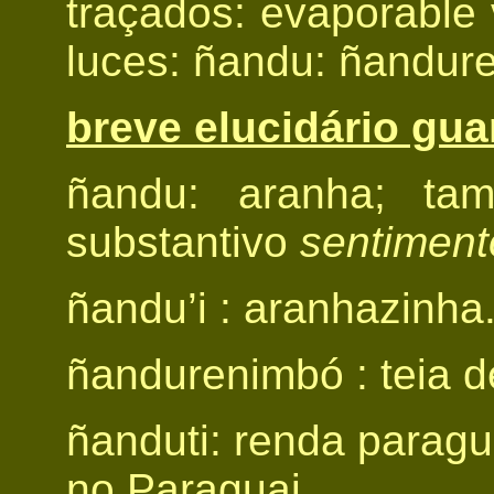
traçados: evaporable 
luces: ñandu: ñandur
breve elucidário gua
ñandu: aranha; ta
substantivo
sentiment
ñandu’i : aranhazinha
ñandurenimbó : teia d
ñanduti: renda paragu
no Paraguai.